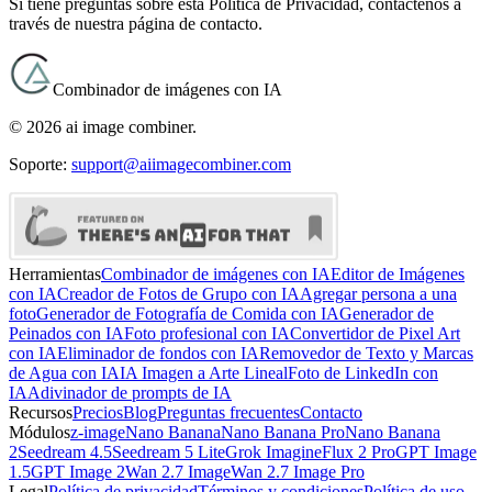
Si tiene preguntas sobre esta Política de Privacidad, contáctenos a
través de nuestra página de contacto.
Combinador de imágenes con IA
©
2026
ai image combiner
.
Soporte:
support@aiimagecombiner.com
Herramientas
Combinador de imágenes con IA
Editor de Imágenes
con IA
Creador de Fotos de Grupo con IA
Agregar persona a una
foto
Generador de Fotografía de Comida con IA
Generador de
Peinados con IA
Foto profesional con IA
Convertidor de Pixel Art
con IA
Eliminador de fondos con IA
Removedor de Texto y Marcas
de Agua con IA
IA Imagen a Arte Lineal
Foto de LinkedIn con
IA
Adivinador de prompts de IA
Recursos
Precios
Blog
Preguntas frecuentes
Contacto
Módulos
z-image
Nano Banana
Nano Banana Pro
Nano Banana
2
Seedream 4.5
Seedream 5 Lite
Grok Imagine
Flux 2 Pro
GPT Image
1.5
GPT Image 2
Wan 2.7 Image
Wan 2.7 Image Pro
Legal
Política de privacidad
Términos y condiciones
Política de uso